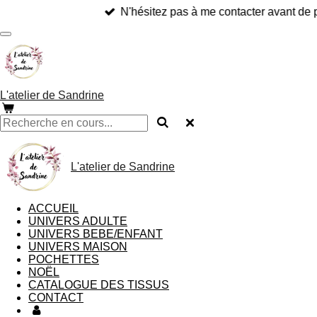
N'hésitez pas à me contacter avant de 
Passer
au
contenu
principal
L'atelier de Sandrine
L'atelier de Sandrine
ACCUEIL
UNIVERS ADULTE
UNIVERS BEBE/ENFANT
UNIVERS MAISON
POCHETTES
NOËL
CATALOGUE DES TISSUS
CONTACT