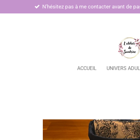
N'hésitez pas à me contacter avant de pa
Passer
au
contenu
principal
ACCUEIL
UNIVERS ADU