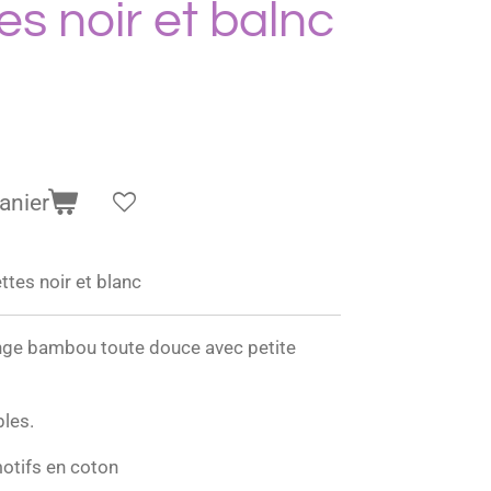
les noir et balnc
anier
ettes noir et blanc
onge bambou toute douce avec petite
bles.
otifs en coton