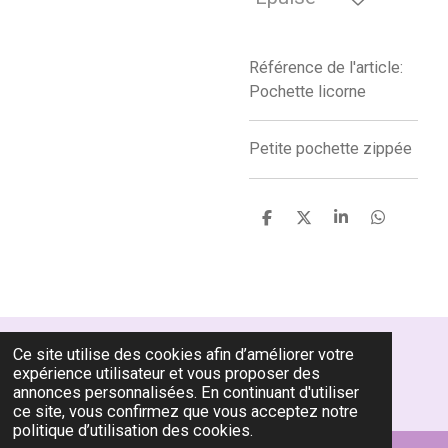
Référence de l'article:
Pochette licorne
Petite pochette zippée
P
P
P
P
a
a
a
a
r
r
r
r
t
t
t
t
a
a
a
a
g
g
g
g
e
e
e
e
r
r
r
r
Ce site utilise des cookies afin d’améliorer votre
© 2022 - 2026 L'atelier de Sandrine
expérience utilisateur et vous proposer des
Propulsé par
Webador
annonces personnalisées. En continuant d'utiliser
ce site, vous confirmez que vous acceptez notre
politique d’utilisation des cookies.